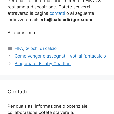
Per qualsiasi informazione in merito a FIFA 23
restiamo a disposizione. Potete scriverci
attraverso la pagina
contatti
o al seguente
indirizzo email:
info@calciodirigore.com
Alla prossima
Categorie
FIFA
,
Giochi di calcio
Come vengono assegnati i voti al fantacalcio
Biografia di Bobby Charlton
Contatti
Per qualsiasi informazione o potenziale
collaborazione potete scrivere a: