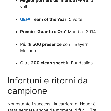
Miglior portiere del mondo IFFHS
: 5
volte
UEFA
Team of the Year
: 5 volte
Premio “Guanto d’Oro”
Mondiali 2014
Più di
500 presenze
con il Bayern
Monaco
Oltre
200 clean sheet
in Bundesliga
Infortuni e ritorni da
campione
Nonostante i successi, la carriera di Neuer è
stata segnata anche da momenti difficili. Tra il