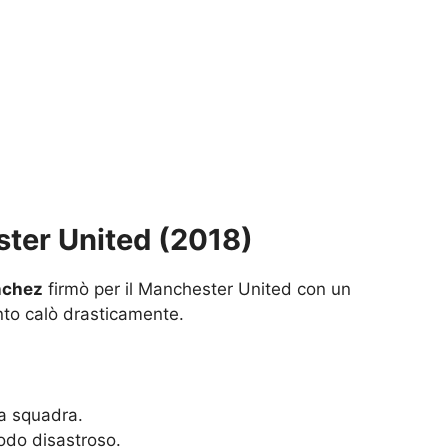
ter United (2018)
nchez
firmò per il Manchester United con un
nto calò drasticamente.
la squadra.
riodo disastroso.