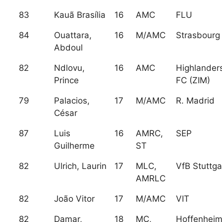
83
Kauã Brasília
16
AMC
FLU
84
Ouattara,
16
M/AMC
Strasbourg
Abdoul
82
Ndlovu,
16
AMC
Highlander
Prince
FC (ZIM)
79
Palacios,
17
M/AMC
R. Madrid
César
87
Luis
16
AMRC,
SEP
Guilherme
ST
82
Ulrich, Laurin
17
MLC,
VfB Stuttga
AMRLC
82
João Vitor
17
M/AMC
VIT
82
Damar,
18
MC,
Hoffenhei