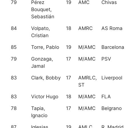
79
Pérez
19
AMC
Chivas
Bouquet,
Sebastián
84
Volpato,
18
AMRC
AS Roma
Cristian
85
Torre, Pablo
19
M/AMC
Barcelona
79
Gonzaga,
17
M/AMC
PSV
Jamal
83
Clark, Bobby
17
AMRLC,
Liverpool
ST
83
Victor Hugo
18
M/AMC
FLA
78
Tapia,
17
M/AMC
Belgrano
Ignacio
87
Iglesias,
19
AMLC
R. Madrid