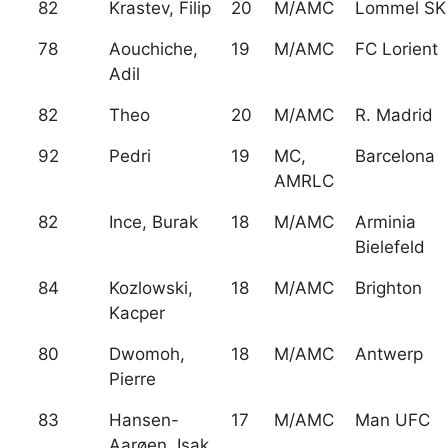
82
Krastev, Filip
20
M/AMC
Lommel SK
78
Aouchiche,
19
M/AMC
FC Lorient
Adil
82
Theo
20
M/AMC
R. Madrid
92
Pedri
19
MC,
Barcelona
AMRLC
82
Ince, Burak
18
M/AMC
Arminia
Bielefeld
84
Kozlowski,
18
M/AMC
Brighton
Kacper
80
Dwomoh,
18
M/AMC
Antwerp
Pierre
83
Hansen-
17
M/AMC
Man UFC
Aarøen, Isak