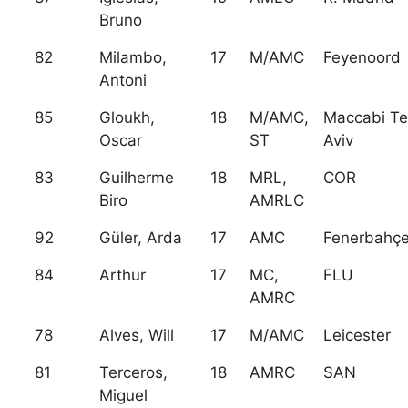
Bruno
82
Milambo,
17
M/AMC
Feyenoord
Antoni
85
Gloukh,
18
M/AMC,
Maccabi Te
Oscar
ST
Aviv
83
Guilherme
18
MRL,
COR
Biro
AMRLC
92
Güler, Arda
17
AMC
Fenerbahç
84
Arthur
17
MC,
FLU
AMRC
78
Alves, Will
17
M/AMC
Leicester
81
Terceros,
18
AMRC
SAN
Miguel