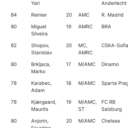
Yari
Anderlecht
84
Reinier
20
AMC
R. Madrid
80
Miguel
19
AMRC
BRA
Silveira
82
Shopov,
20
MC,
CSKA-Sofi
Stanislav
AMRC
80
Brkljaca,
17
M/AMC
Dinamo
Marko
78
Karabec,
18
M/AMC
Sparta Pra
Adam
78
Kjærgaard,
19
M/AMC,
FC RB
Maurits
ST
Salzburg
80
Anjorin,
20
M/AMC
Chelsea