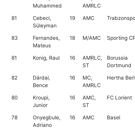
Muhammed
AMRLC
81
Cebeci,
19
AMC
Trabzonspo
Süleyman
83
Fernandes,
18
M/AMC
Sporting C
Mateus
81
Konig, Raul
16
AMRLC,
Borussia
ST
Dortmund
82
Dárdai,
16
MC,
Hertha Berl
Bence
AMRLC
80
Kroupi,
16
AMC,
FC Lorient
Junior
ST
78
Onyegbule,
16
AMC
Basel
Adriano