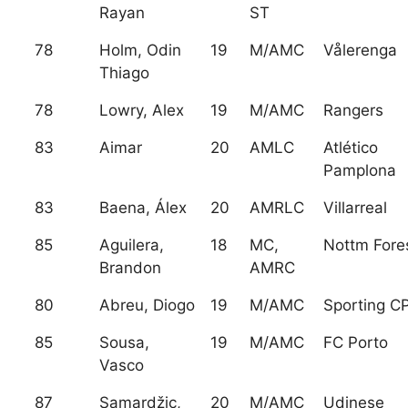
Rayan
ST
78
Holm, Odin
19
M/AMC
Vålerenga
Thiago
78
Lowry, Alex
19
M/AMC
Rangers
83
Aimar
20
AMLC
Atlético
Pamplona
83
Baena, Álex
20
AMRLC
Villarreal
85
Aguilera,
18
MC,
Nottm Fore
Brandon
AMRC
80
Abreu, Diogo
19
M/AMC
Sporting C
85
Sousa,
19
M/AMC
FC Porto
Vasco
87
Samardžic,
20
M/AMC
Udinese