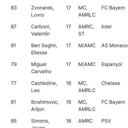
83
Zvonarek,
17
MC,
FC Bayern
Lovro
AMRLC
87
Carboni,
17
AMRC,
Inter
Valentín
ST
81
Ben Seghir,
17
M/AMC
AS Monaco
Eliesse
79
Miguel
17
M/AMC
Espanyol
Carvalho
77
Castledine,
16
MC,
Chelsea
Leo
AMRLC
81
Ibrahimovic,
16
MC,
FC Bayern
Arijon
AMRLC
85
Simons,
16
AMRC
PSV