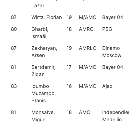
Lazar
87
Wirtz, Florian
19
M/AMC
Bayer 04
80
Gharbi,
18
AMRC
PSG
Ismaël
87
Zakharyan,
19
AMRLC
Dinamo
Arsen
Moscow
81
Sertdemir,
17
M/AMC
Bayer 04
Zidan
83
Idumbo
16
M/AMC
Ajax
Muzambo,
Stanis
81
Monsalve,
18
AMC
Independie
Miguel
Medellín