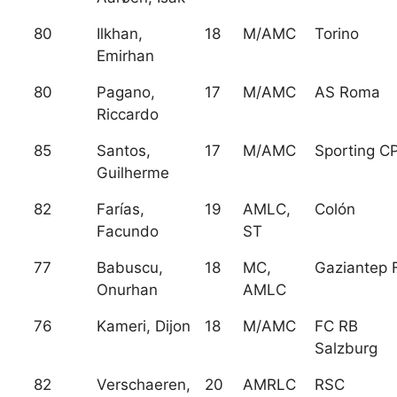
80
Ilkhan,
18
M/AMC
Torino
Emirhan
80
Pagano,
17
M/AMC
AS Roma
Riccardo
85
Santos,
17
M/AMC
Sporting C
Guilherme
82
Farías,
19
AMLC,
Colón
Facundo
ST
77
Babuscu,
18
MC,
Gaziantep 
Onurhan
AMLC
76
Kameri, Dijon
18
M/AMC
FC RB
Salzburg
82
Verschaeren,
20
AMRLC
RSC