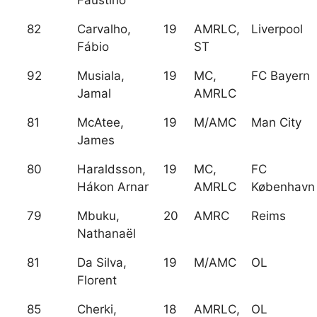
Faustino
82
Carvalho,
19
AMRLC,
Liverpool
Fábio
ST
92
Musiala,
19
MC,
FC Bayern
Jamal
AMRLC
81
McAtee,
19
M/AMC
Man City
James
80
Haraldsson,
19
MC,
FC
Hákon Arnar
AMRLC
København
79
Mbuku,
20
AMRC
Reims
Nathanaël
81
Da Silva,
19
M/AMC
OL
Florent
85
Cherki,
18
AMRLC,
OL