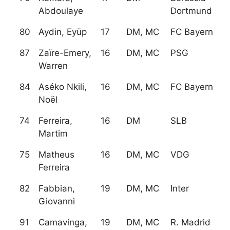
Abdoulaye
Dortmund
80
Aydin, Eyüp
17
DM, MC
FC Bayern
87
Zaïre-Emery,
16
DM, MC
PSG
Warren
84
Aséko Nkili,
16
DM, MC
FC Bayern
Noël
74
Ferreira,
16
DM
SLB
Martim
75
Matheus
16
DM, MC
VDG
Ferreira
82
Fabbian,
19
DM, MC
Inter
Giovanni
91
Camavinga,
19
DM, MC
R. Madrid