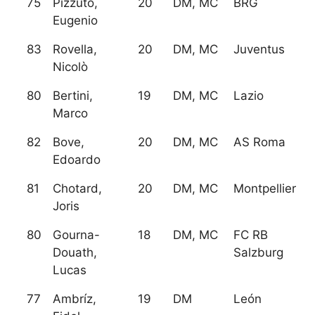
75
Pizzuto,
20
DM, MC
BRG
Eugenio
83
Rovella,
20
DM, MC
Juventus
Nicolò
80
Bertini,
19
DM, MC
Lazio
Marco
82
Bove,
20
DM, MC
AS Roma
Edoardo
81
Chotard,
20
DM, MC
Montpellier
Joris
80
Gourna-
18
DM, MC
FC RB
Douath,
Salzburg
Lucas
77
Ambríz,
19
DM
León