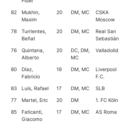
Fidel
82
Mukhin,
20
DM, MC
CSKA
Maxim
Moscow
78
Turrientes,
20
DM, MC
Real San
Beñat
Sebastián
76
Quintana,
20
DC, DM,
Valladolid
Alberto
MC
80
Díaz,
19
DM, MC
Liverpool
Fabricio
F.C.
83
Luís, Rafael
17
DM, MC
SLB
77
Martel, Eric
20
DM
1. FC Köln
85
Faticanti,
17
DM, MC
AS Roma
Giacomo