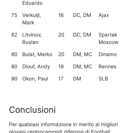
Eduardo
75
Verkuijl,
16
DC, DM
Ajax
Mark
82
Litvinov,
20
DC, DM
Spartak
Ruslan
Moscow
80
Bulat, Marko
20
DM, MC
Dinamo
80
Diouf, Andy
19
DM, MC
Rennes
80
Okon, Paul
17
DM
SLB
Conclusioni
Per qualsiasi informazione in merito ai migliori
giovani centrocampisti difensivi di Football