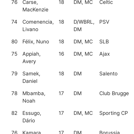
76
Carse,
18
DM, MC
Celtic
MacKenzie
74
Comenencia,
18
D/WBRL,
PSV
Livano
DM
80
Félix, Nuno
18
DM, MC
SLB
75
Appiah,
16
DM, MC
Ajax
Avery
79
Samek,
18
DM
Salento
Daniel
78
Mbamba,
17
DM
Club Brugge
Noah
82
Essugo,
17
DM, MC
Sporting CP
Dário
76
Kamara,
17
DM
Borussia