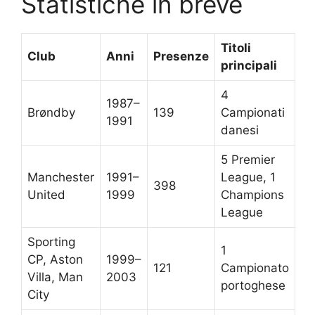
Statistiche in breve
Titoli
Club
Anni
Presenze
principali
4
1987–
Brøndby
139
Campionati
1991
danesi
5 Premier
Manchester
1991–
League, 1
398
United
1999
Champions
League
Sporting
1
CP, Aston
1999–
121
Campionato
Villa, Man
2003
portoghese
City